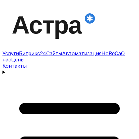
Услуги
Битрикс24
Сайты
Автоматизация
HoReCa
О
нас
Цены
Контакты