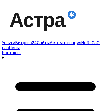
Услуги
Битрикс24
Сайты
Автоматизация
HoReCa
О
нас
Цены
Контакты